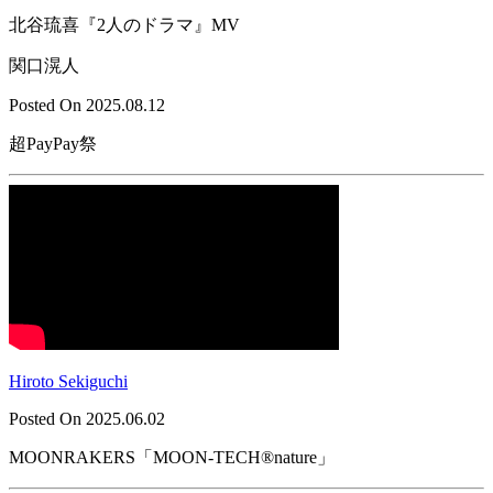
北谷琉喜『2人のドラマ』MV
関口滉人
Posted On 2025.08.12
超PayPay祭
Hiroto Sekiguchi
Posted On 2025.06.02
MOONRAKERS「MOON-TECH®nature」